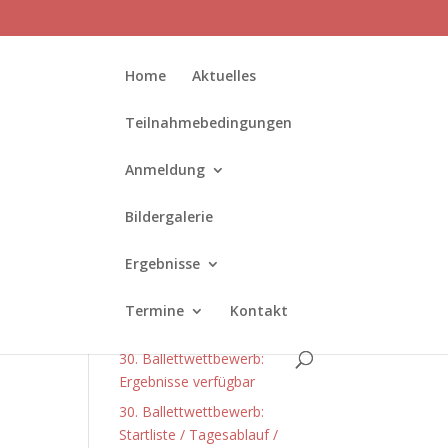
Wettbewerbe
Home
Aktuelles
Teilnahmebedingungen
Anmeldung
e
Bildergalerie
Neueste Beiträge
Ergebnisse
Die Anmeldung für den 31.
Ballettwettbewerb ist
Termine
Kontakt
gestartet!
30. Ballettwettbewerb:
Ergebnisse verfügbar
30. Ballettwettbewerb:
Startliste / Tagesablauf /