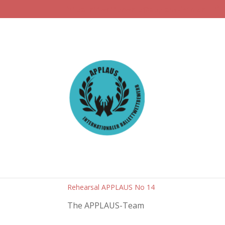
ballettwettbewerb@applaus-info.de
14th Ballet Competiti
11.02.2020
|
Artikel
Dear friends of ballet,
for better planning of the arrival on the
Rehearsal APPLAUS No 14
The APPLAUS-Team