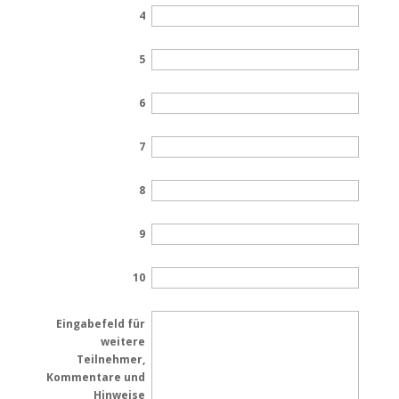
4
5
6
7
8
9
10
Eingabefeld für
weitere
Teilnehmer,
Kommentare und
Hinweise