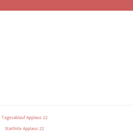
 Startliste / Tagesablauf / Prob
l
,
Artikel
enablauf für APPLAUS 22 in der Stadthalle Gunzenhausen am
Tagesablauf Applaus 22
Startliste Applaus 22