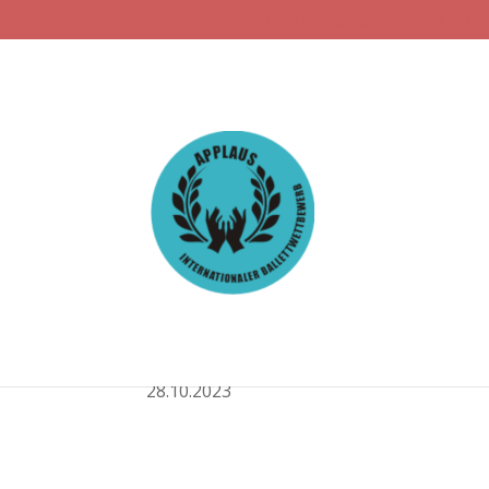
ballettwettbewerb@applaus-info.de
22. Ballettwettbewerb:
22.10.2023
|
Allgemein
,
Allgemein
,
Artikel
,
Artike
Liebe Ballettfreunde,
für Euch die Startliste, Tages- und Prob
28.10.2023