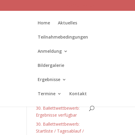
Wettbewerbe
Home
Aktuelles
Teilnahmebedingungen
Anmeldung
en
Bildergalerie
Neueste Beiträge
Ergebnisse
Die Anmeldung für den 31.
Ballettwettbewerb ist
Termine
Kontakt
gestartet!
30. Ballettwettbewerb:
Ergebnisse verfügbar
30. Ballettwettbewerb:
Startliste / Tagesablauf /