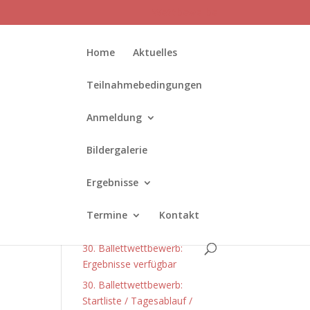
Wettbewerbe
Home
Aktuelles
Teilnahmebedingungen
Anmeldung
Bildergalerie
Neueste Beiträge
Ergebnisse
Die Anmeldung für den 31.
Ballettwettbewerb ist
Termine
Kontakt
gestartet!
30. Ballettwettbewerb:
Ergebnisse verfügbar
30. Ballettwettbewerb:
Startliste / Tagesablauf /