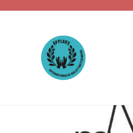
ballettwettbewerb@applaus-info.de
Nach dem Wettbewerb
03.03.2020
|
Artikel