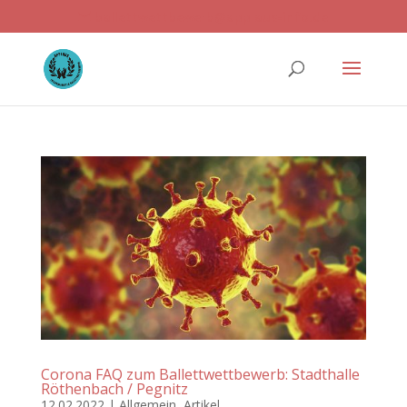
ballettwettbewerb@applaus-info.de
Corona FAQ zum Ballettwettbewerb: Stadthalle
Röthenbach / Pegnitz
12.02.2022
|
Allgemein
,
Artikel