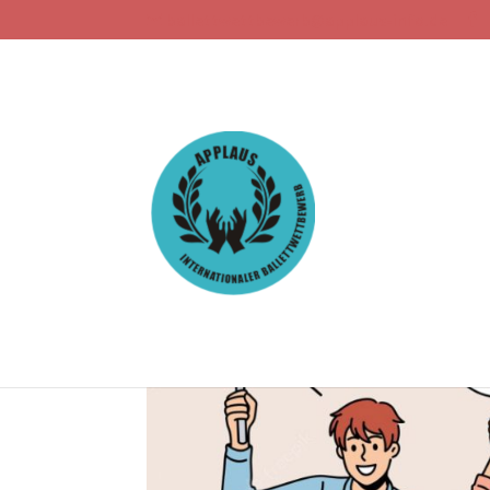
ballettwettbewerb@applaus-info.de