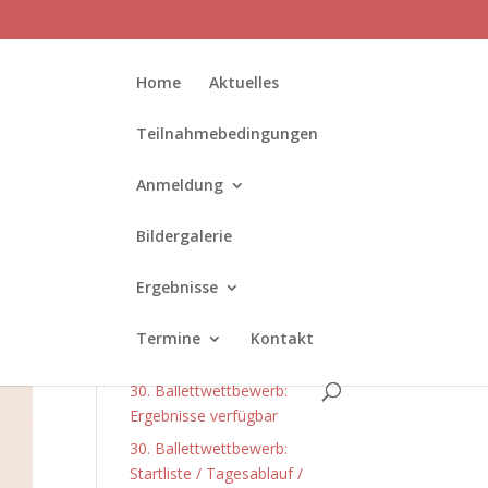
Wettbewerbe
Home
Aktuelles
Teilnahmebedingungen
Anmeldung
Bildergalerie
Neueste Beiträge
Ergebnisse
Die Anmeldung für den 31.
Ballettwettbewerb ist
Termine
Kontakt
gestartet!
30. Ballettwettbewerb:
Ergebnisse verfügbar
30. Ballettwettbewerb:
Startliste / Tagesablauf /