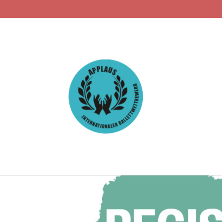
ballettwettbewerb@applaus-info.de
Die Anmeldung für den
gestartet!
24.04.2022
|
About us
,
Allgemein
,
Artikel