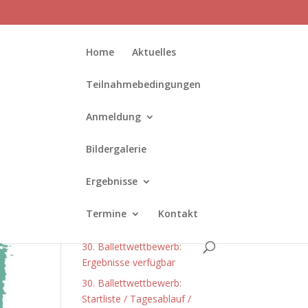
Wettbewerbe
Home
Aktuelles
Teilnahmebedingungen
Anmeldung
Bildergalerie
Neueste Beiträge
Ergebnisse
Die Anmeldung für den 31.
Ballettwettbewerb ist
Termine
Kontakt
gestartet!
30. Ballettwettbewerb:
Ergebnisse verfügbar
30. Ballettwettbewerb:
Startliste / Tagesablauf /